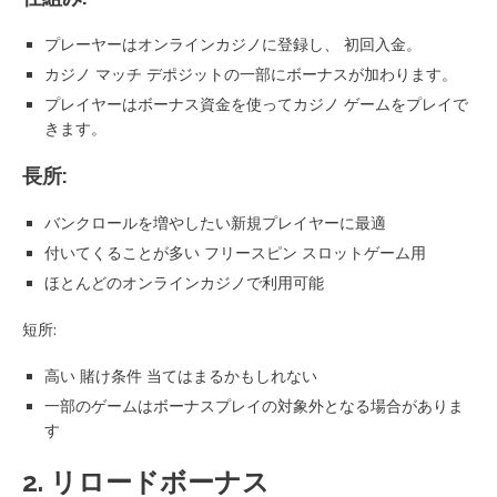
プレーヤーはオンラインカジノに登録し、 初回入金。
カジノ マッチ デポジットの一部にボーナスが加わります。
プレイヤーはボーナス資金を使ってカジノ ゲームをプレイで
きます。
長所:
バンクロールを増やしたい新規プレイヤーに最適
付いてくることが多い フリースピン スロットゲーム用
ほとんどのオンラインカジノで利用可能
短所:
高い 賭け条件 当てはまるかもしれない
一部のゲームはボーナスプレイの対象外となる場合がありま
す
2. リロードボーナス