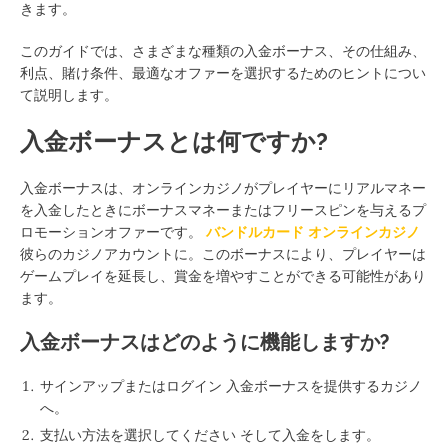
きます。
このガイドでは、さまざまな種類の入金ボーナス、その仕組み、
利点、賭け条件、最適なオファーを選択するためのヒントについ
て説明します。
入金ボーナスとは何ですか?
入金ボーナスは、オンラインカジノがプレイヤーにリアルマネー
を入金したときにボーナスマネーまたはフリースピンを与えるプ
ロモーションオファーです。
バンドルカード オンラインカジノ
彼らのカジノアカウントに。このボーナスにより、プレイヤーは
ゲームプレイを延長し、賞金を増やすことができる可能性があり
ます。
入金ボーナスはどのように機能しますか?
サインアップまたはログイン 入金ボーナスを提供するカジノ
へ。
支払い方法を選択してください そして入金をします。