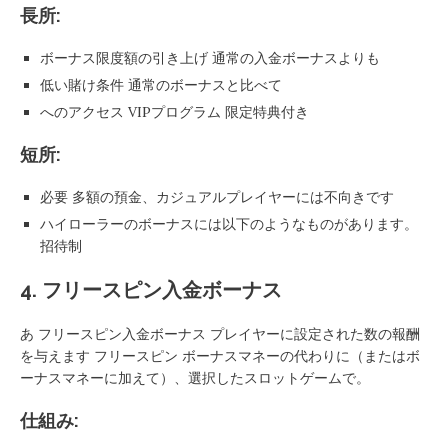
長所:
ボーナス限度額の引き上げ 通常の入金ボーナスよりも
低い賭け条件 通常のボーナスと比べて
へのアクセス VIPプログラム 限定特典付き
短所:
必要 多額の預金、カジュアルプレイヤーには不向きです
ハイローラーのボーナスには以下のようなものがあります。
招待制
4. フリースピン入金ボーナス
あ フリースピン入金ボーナス プレイヤーに設定された数の報酬
を与えます フリースピン ボーナスマネーの代わりに（またはボ
ーナスマネーに加えて）、選択したスロットゲームで。
仕組み: